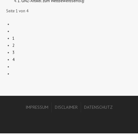
1. GNZ-Artikel zum Wettbewerbserfolg:
Seite 1 von 4
1
2
3
4
IMPRESSUM
DISCLAIMER
DATENSCHUTZ